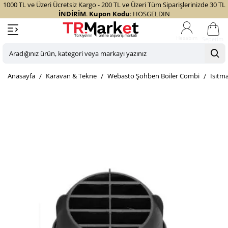
1000 TL ve Üzeri Ücretsiz Kargo - 200 TL ve Üzeri Tüm Siparişlerinizde 30 TL
İNDİRİM
.
Kupon Kodu
: HOSGELDIN
Sepetim
Aradığınız
ürün,
home
Karavan & Tekne
Webasto Şohben Boiler Combi
Isıtm
kategori
veya
markayı
yazınız