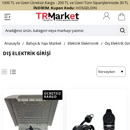
1000 TL ve Üzeri Ücretsiz Kargo - 200 TL ve Üzeri Tüm Siparişlerinizde 30 TL
İNDİRİM
.
Kupon Kodu
: HOSGELDIN
Sepetim
Aradığınız
ürün,
home
Bahçe & Yapı Market
Elektrik Elektronik
Dış Elektrik Giri
kategori
veya
DIŞ ELEKTRIK GIRIŞI
markayı
yazınız
ÜCRETSIZ
KARGO