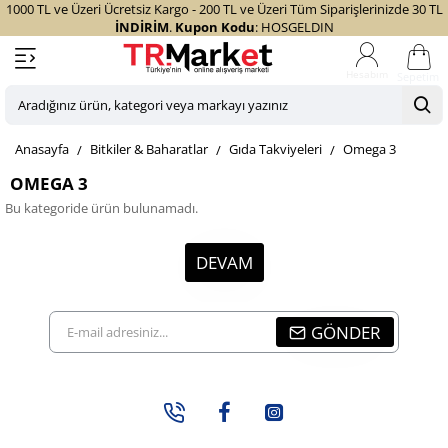
1000 TL ve Üzeri Ücretsiz Kargo - 200 TL ve Üzeri Tüm Siparişlerinizde 30 TL
İNDİRİM
.
Kupon Kodu
: HOSGELDIN
Sepetim
Aradığınız
ürün,
home
Bitkiler & Baharatlar
Gıda Takviyeleri
Omega 3
kategori
veya
OMEGA 3
markayı
Bu kategoride ürün bulunamadı.
yazınız
DEVAM
E-
GÖNDER
mail
adresiniz...