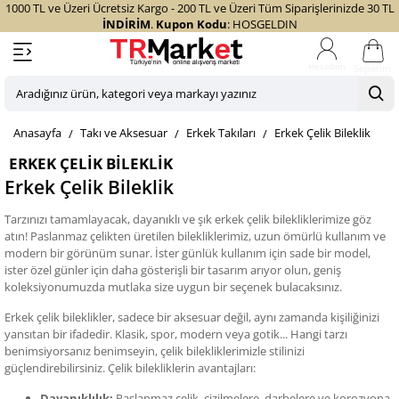
1000 TL ve Üzeri Ücretsiz Kargo - 200 TL ve Üzeri Tüm Siparişlerinizde 30 TL
İNDİRİM
.
Kupon Kodu
: HOSGELDIN
Sepetim
Aradığınız
ürün,
home
Takı ve Aksesuar
Erkek Takıları
Erkek Çelik Bileklik
kategori
veya
ERKEK ÇELIK BILEKLIK
markayı
Erkek Çelik Bileklik
yazınız
Tarzınızı tamamlayacak, dayanıklı ve şık erkek çelik bilekliklerimize göz
atın! Paslanmaz çelikten üretilen bilekliklerimiz, uzun ömürlü kullanım ve
modern bir görünüm sunar. İster günlük kullanım için sade bir model,
ister özel günler için daha gösterişli bir tasarım arıyor olun, geniş
koleksiyonumuzda mutlaka size uygun bir seçenek bulacaksınız.
Erkek çelik bileklikler, sadece bir aksesuar değil, aynı zamanda kişiliğinizi
yansıtan bir ifadedir. Klasik, spor, modern veya gotik... Hangi tarzı
benimsiyorsanız benimseyin, çelik bilekliklerimizle stilinizi
güçlendirebilirsiniz. Çelik bilekliklerin avantajları:
Dayanıklılık:
Paslanmaz çelik, çizilmelere, darbelere ve korozyona