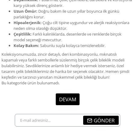
karşı yüksek direnç gösterir.
Uzun Ömür:
Doğru bakım ile uzun yıllar boyunca ilk günkü
parlaklığını korur.
Hipoalerjenik:
Çoğu cilt tipine uygundur ve alerjik reaksiyonlara
neden olma olasılığı düşüktür.
Çeşitlilik:
Farklı kalınlıklarda, desenlerde ve renklerde birçok
model seçeneği mevcuttur.
Kolay Bakım:
Sabunlu suyla kolayca temizlenebilir.
Koleksiyonumuzda, zincir detaylı, deri kombinasyonlu, mıknatıslı
kapamalı veya farklı sembollerle süslenmiş birçok çelik bileklik modeli
bulabilirsiniz. Sevdiklerinize anlamlı bir hediye vermek isterseniz, özel
tasarım çelik bilekliklerimiz de harika bir seçenek olacaktır. Hemen şimdi
keşfedin ve tarzınızı yansıtan mükemmel çelik bilekliği bulun!
Bu kategoride ürün bulunamadı.
DEVAM
E-
GÖNDER
mail
adresiniz...