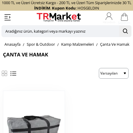
1000 TL ve Üzeri Ücretsiz Kargo - 200 TL ve Üzeri Tüm Siparişlerinizde 30 TL
İNDİRİM
.
Kupon Kodu
: HOSGELDIN
Sepetim
Aradığınız
ürün,
home
Spor & Outdoor
Kamp Malzemeleri
Çanta Ve Hamak
kategori
veya
ÇANTA VE HAMAK
markayı
yazınız