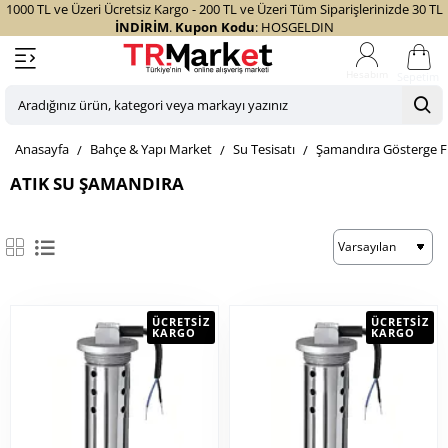
1000 TL ve Üzeri Ücretsiz Kargo - 200 TL ve Üzeri Tüm Siparişlerinizde 30 TL
İNDİRİM
.
Kupon Kodu
: HOSGELDIN
Sepetim
Aradığınız
ürün,
home
Bahçe & Yapı Market
Su Tesisatı
Şamandıra Gösterge F
kategori
veya
ATIK SU ŞAMANDIRA
markayı
yazınız
ÜCRETSIZ
ÜCRETSIZ
KARGO
KARGO