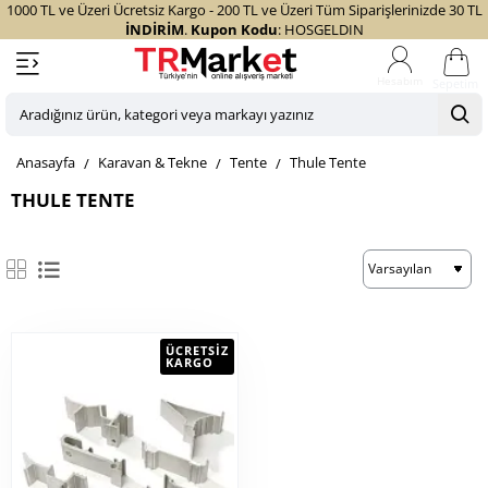
1000 TL ve Üzeri Ücretsiz Kargo - 200 TL ve Üzeri Tüm Siparişlerinizde 30 TL
İNDİRİM
.
Kupon Kodu
: HOSGELDIN
Sepetim
Aradığınız
ürün,
home
Karavan & Tekne
Tente
Thule Tente
kategori
veya
THULE TENTE
markayı
yazınız
ÜCRETSIZ
KARGO