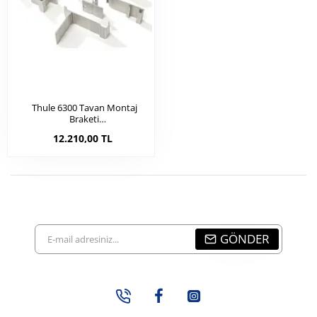
Thule 6300 Tavan Montaj
Braketi
(ducato/jumper/boxer)2007
12.210,00 TL
Sonrası (23021)
E-
GÖNDER
mail
adresiniz...