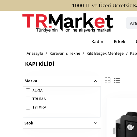
1000 TL ve Üzeri Ücretsiz K
Aradığ
ürün,
kateg
Kadın
Erkek
veya
marka
home
Karavan & Tekne
Kilit Basçek Menteşe
Kapı
yazını
KAPI KILIDI
Marka
SUGA
TRUMA
TYTXRV
Stok