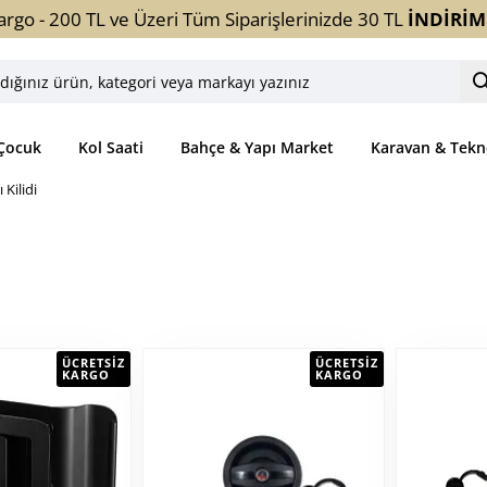
argo - 200 TL ve Üzeri Tüm Siparişlerinizde 30 TL
İNDİRİM
ınız
ori
Çocuk
Kol Saati
Bahçe & Yapı Market
Karavan & Tekn
yı
 Kilidi
z
ÜCRETSIZ
ÜCRETSIZ
KARGO
KARGO