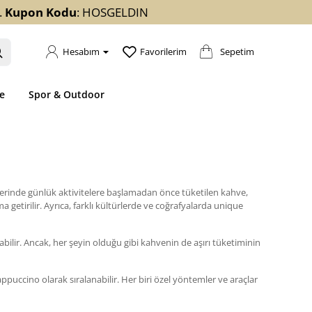
.
Kupon Kodu
: HOSGELDIN
Sepetim
Hesabım
Favorilerim
e
Spor & Outdoor
atlerinde günlük aktivitelere başlamadan önce tüketilen kahve,
a getirilir. Ayrıca, farklı kültürlerde ve coğrafyalarda unique
abilir. Ancak, her şeyin olduğu gibi kahvenin de aşırı tüketiminin
appuccino olarak sıralanabilir. Her biri özel yöntemler ve araçlar