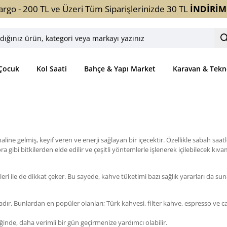
argo - 200 TL ve Üzeri Tüm Siparişlerinizde 30 TL
İNDİRİM
ınız
ori
Çocuk
Kol Saati
Bahçe & Yapı Market
Karavan & Tekn
yı
z
line gelmiş, keyif veren ve enerji sağlayan bir içecektir. Özellikle sabah sa
gibi bitkilerden elde edilir ve çeşitli yöntemlerle işlenerek içilebilecek kıvam
eri ile de dikkat çeker. Bu sayede, kahve tüketimi bazı sağlık yararları da sun
adır. Bunlardan en popüler olanları; Türk kahvesi, filter kahve, espresso ve c
nde, daha verimli bir gün geçirmenize yardımcı olabilir.