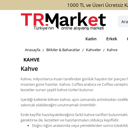
1000 TL ve Üzeri Ücretsiz K
Aradığ
ürün,
kateg
Kadın
Erkek
veya
marka
home
Bitkiler & Baharatlar
Kahveler
Kahve
yazını
KAHVE
Kahve
Kahve, milyonlarca insan tarafından günlük hayatın bir parçası ha
insanları güne hazırlar. Kahve, Coffea arabica ve Coffea canephora 
lezzetler sunan çeşitli kahve türleri bulunur.
İçerdiği kafeinle bilinen kahve, aynı zamanda antioksidan özellikl
sakıncalı olabileceğini unutmamak önemlidir.
Evde keyifle hazırlayabileceğiniz farklı kahve tarifleri bulunmakt
gerektirse de, lezzetleri ve hazırlanmaları oldukça keyiflidir.
Doğru öğün aralarında veya yemeklerden sonra tüketildiği