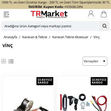
1000 TL ve Üzeri Ücretsiz Kargo - 200 TL ve Üzeri Tüm Siparişlerinizde 30 TL
İNDİRİM
.
Kupon Kodu
: HOSGELDIN
Sepetim
Aradığınız
ürün,
home
Karavan & Tekne
Karavan Tekne Aksesuar
Vinç
kategori
veya
VINÇ
markayı
yazınız
ÜCRETSIZ
ÜCRETSIZ
KARGO
KARGO