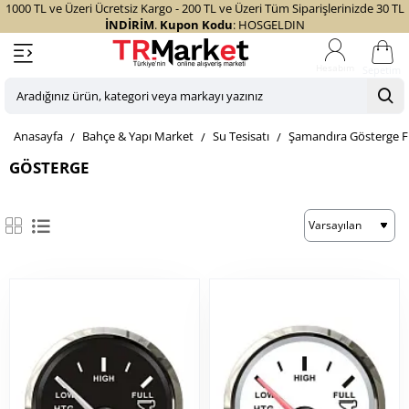
1000 TL ve Üzeri Ücretsiz Kargo - 200 TL ve Üzeri Tüm Siparişlerinizde 30 TL
İNDİRİM
.
Kupon Kodu
: HOSGELDIN
Sepetim
Aradığınız
ürün,
home
Bahçe & Yapı Market
Su Tesisatı
Şamandıra Gösterge F
kategori
veya
GÖSTERGE
markayı
yazınız