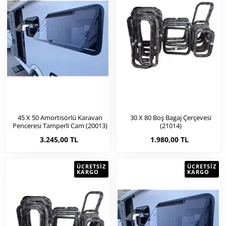
45 X 50 Amortisörlü Karavan
30 X 80 Boş Bagaj Çerçevesi
Penceresi Tamperli Cam (20013)
(21014)
3.245,00 TL
1.980,00 TL
ÜCRETSIZ
ÜCRETSIZ
KARGO
KARGO