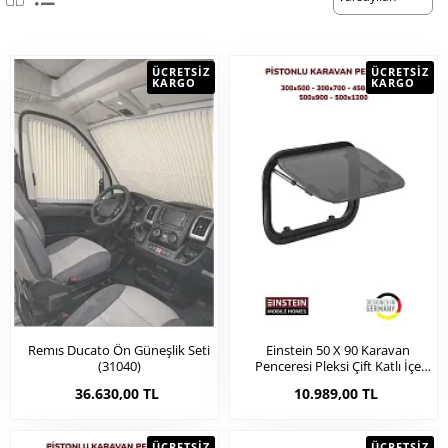
ÜCRETSIZ
ÜCRETSIZ
KARGO
KARGO
Remıs Ducato Ön Güneşlik Seti
Einstein 50 X 90 Karavan
(31040)
Penceresi Pleksi Çift Katlı İçe
Bombeli (31004)
36.630,00 TL
10.989,00 TL
ÜCRETSIZ
ÜCRETSIZ