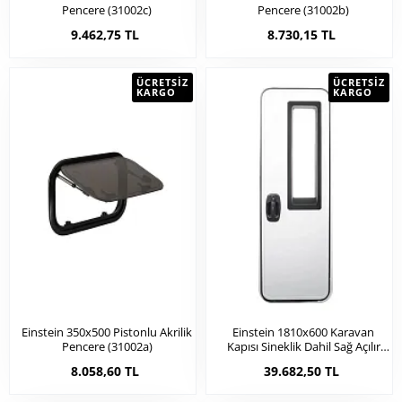
Pencere (31002c)
Pencere (31002b)
9.462,75 TL
8.730,15 TL
ÜCRETSIZ
ÜCRETSIZ
KARGO
KARGO
Einstein 350x500 Pistonlu Akrilik
Einstein 1810x600 Karavan
Pencere (31002a)
Kapısı Sineklik Dahil Sağ Açılır
(21042)
8.058,60 TL
39.682,50 TL