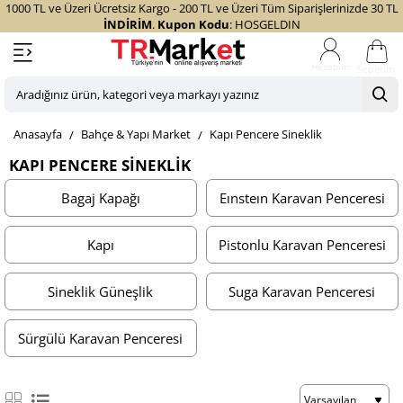
1000 TL ve Üzeri Ücretsiz Kargo - 200 TL ve Üzeri Tüm Siparişlerinizde 30 TL
İNDİRİM
.
Kupon Kodu
: HOSGELDIN
Sepetim
Aradığınız
ürün,
home
Bahçe & Yapı Market
Kapı Pencere Sineklik
kategori
veya
KAPI PENCERE SINEKLIK
markayı
Bagaj Kapağı
Eınsteın Karavan Penceresi
yazınız
Kapı
Pistonlu Karavan Penceresi
Sineklik Güneşlik
Suga Karavan Penceresi
Sürgülü Karavan Penceresi