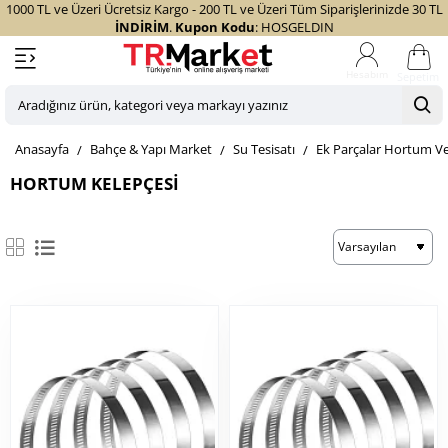
1000 TL ve Üzeri Ücretsiz Kargo - 200 TL ve Üzeri Tüm Siparişlerinizde 30 TL
İNDİRİM
.
Kupon Kodu
: HOSGELDIN
Sepetim
Aradığınız
ürün,
home
Bahçe & Yapı Market
Su Tesisatı
Ek Parçalar Hortum Ve
kategori
veya
HORTUM KELEPÇESI
markayı
yazınız