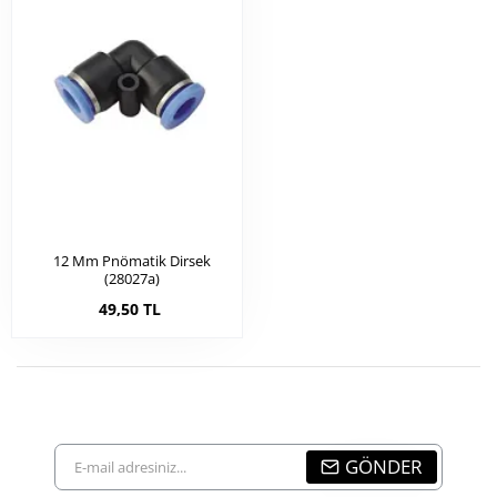
12 Mm Pnömatik Dirsek
(28027a)
49,50 TL
E-
GÖNDER
mail