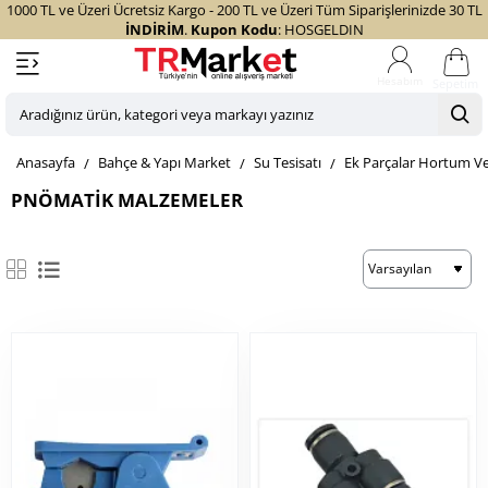
1000 TL ve Üzeri Ücretsiz Kargo - 200 TL ve Üzeri Tüm Siparişlerinizde 30 TL
İNDİRİM
.
Kupon Kodu
: HOSGELDIN
Sepetim
Aradığınız
ürün,
home
Bahçe & Yapı Market
Su Tesisatı
Ek Parçalar Hortum Ve
kategori
veya
PNÖMATIK MALZEMELER
markayı
yazınız