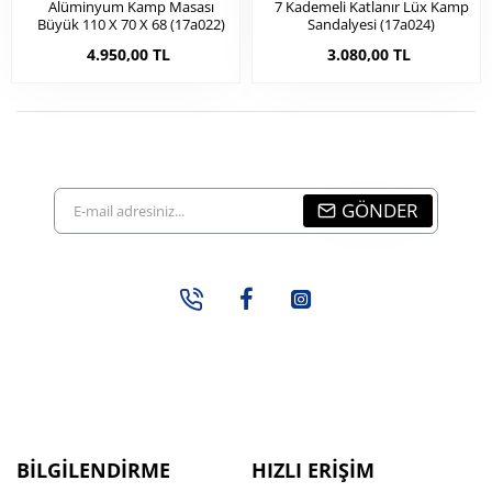
Alüminyum Kamp Masası
7 Kademeli Katlanır Lüx Kamp
Büyük 110 X 70 X 68 (17a022)
Sandalyesi (17a024)
4.950,00 TL
3.080,00 TL
E-
GÖNDER
mail
adresiniz...
BILGILENDIRME
HIZLI ERIŞIM