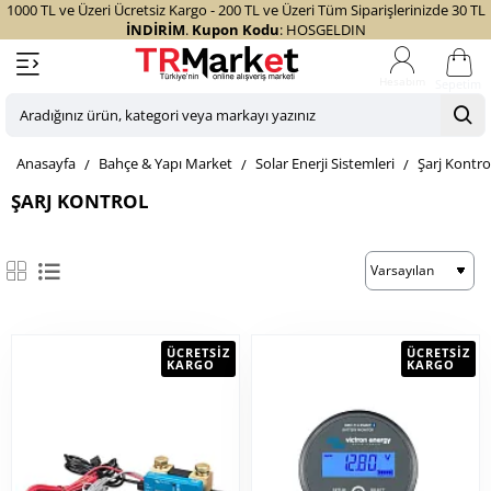
1000 TL ve Üzeri Ücretsiz Kargo - 200 TL ve Üzeri Tüm Siparişlerinizde 30 TL
İNDİRİM
.
Kupon Kodu
: HOSGELDIN
Sepetim
Aradığınız
ürün,
home
Bahçe & Yapı Market
Solar Enerji Sistemleri
Şarj Kontro
kategori
veya
ŞARJ KONTROL
markayı
yazınız
ÜCRETSIZ
ÜCRETSIZ
KARGO
KARGO