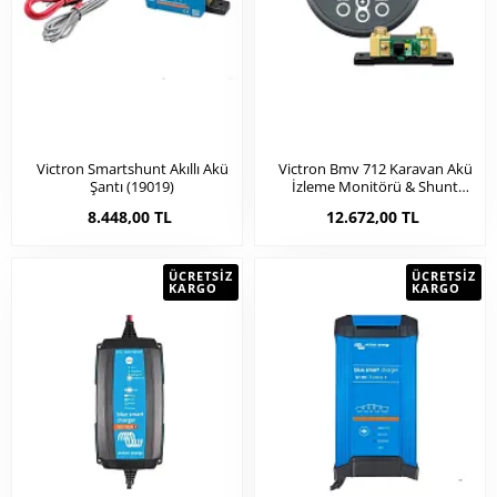
Victron Smartshunt Akıllı Akü
Victron Bmv 712 Karavan Akü
Şantı (19019)
İzleme Monitörü & Shunt
(19020)
8.448,00 TL
12.672,00 TL
ÜCRETSIZ
ÜCRETSIZ
KARGO
KARGO