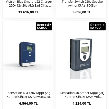
Victron Blue Smart Ip22 Charger
Transfer Switch 220v Şebeke
220v 12v 20a Akü Şarj Cihazı
Ayırıcı 15 A (18003b)
Redresör (19021)
11.616,00 TL
3.696,00 TL
ÜCRETSIZ
ÜCRETSIZ
KARGO
KARGO
Sensation 60a 150v Mppt Şarj
Sensation 40 Amper Mppt Şarj
Kontrol Cihazı 12v/24v/36v/48v
Kontrol Cihazı 12/24 Volt
(26009c)
(26009)
6.864,00 TL
4.224,00 TL