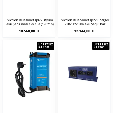
Victron Bluesmart Ip65 Lityum
Victron Blue Smart Ip22 Charger
Akü Şarj Cihazı 12v 15a (19021b)
220v 12v 30a Akü Şarj Cihazı
Redresör (19021a)
10.560,00 TL
12.144,00 TL
ÜCRETSIZ
ÜCRETSIZ
KARGO
KARGO