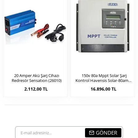
20 Amper Akü Şarj Cihazı
150v 80a Mppt Solar Şarj
Redresör Sensatıon (26010)
Kontrol Havensis Solar-80amps
(18007b)
2.112,00 TL
16.896,00 TL
E-
GÖNDER
mail