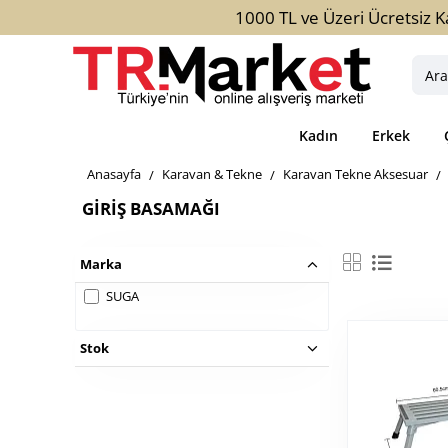
1000 TL ve Üzeri Ücretsiz K
Aradığ
ürün,
kateg
Kadın
Erkek
veya
marka
home
Karavan & Tekne
Karavan Tekne Aksesuar
yazını
GIRIŞ BASAMAĞI
Marka
SUGA
Stok