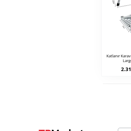
Katlanır Kara
Larg
2.31
E-