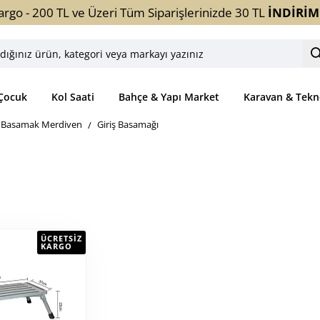
argo - 200 TL ve Üzeri Tüm Siparişlerinizde 30 TL
İNDİRİM
ınız
ori
Çocuk
Kol Saati
Bahçe & Yapı Market
Karavan & Tekn
yı
Basamak Merdiven
Giriş Basamağı
z
ÜCRETSIZ
KARGO