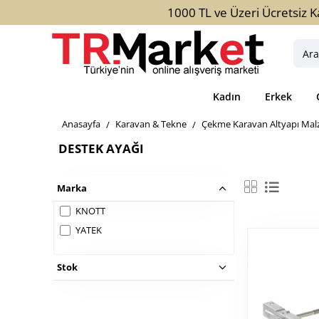
1000 TL ve Üzeri Ücretsiz K
Aradığ
ürün,
kateg
Kadın
Erkek
veya
marka
home
Karavan & Tekne
Çekme Karavan Altyapı Mal
yazını
DESTEK AYAĞI
Marka
KNOTT
YATEK
Stok