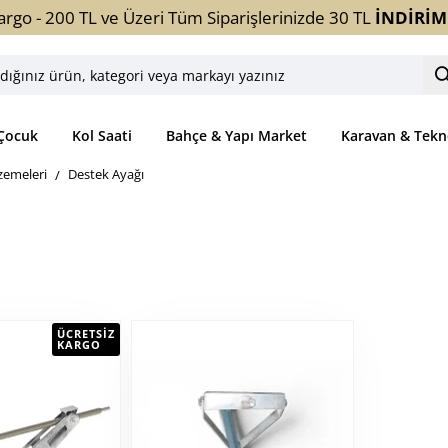
argo - 200 TL ve Üzeri Tüm Siparişlerinizde 30 TL
İNDİRİM
ınız
ori
Çocuk
Kol Saati
Bahçe & Yapı Market
Karavan & Tekn
yı
zemeleri
Destek Ayağı
z
ÜCRETSIZ
KARGO