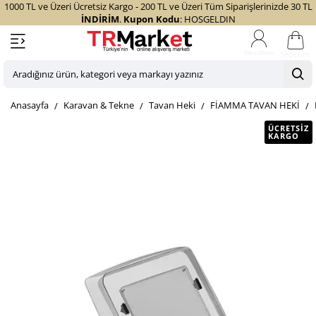
1000 TL ve Üzeri Ücretsiz Kargo - 200 TL ve Üzeri Tüm Siparişlerinizde 30 TL
İNDİRİM
.
Kupon Kodu
: HOSGELDIN
Sepetim
Aradığınız
ürün,
home
Karavan & Tekne
Tavan Heki
FİAMMA TAVAN HEKİ
kategori
veya
ÜCRETSIZ
KARGO
markayı
yazınız