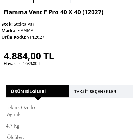
Fiamma Vent F Pro 40 X 40 (12027)
Stok:
Stokta Var
Marka:
FİAMMA
Ürün Kodu:
YT12027
4.884,00 TL
Havale ile 4.639,80 TL
ÜRÜN BILGILERI
TAKSIT SEÇENEKLERI
Teknik Özellik
Ağırlık:
4,7 Kg
Ölçüler: