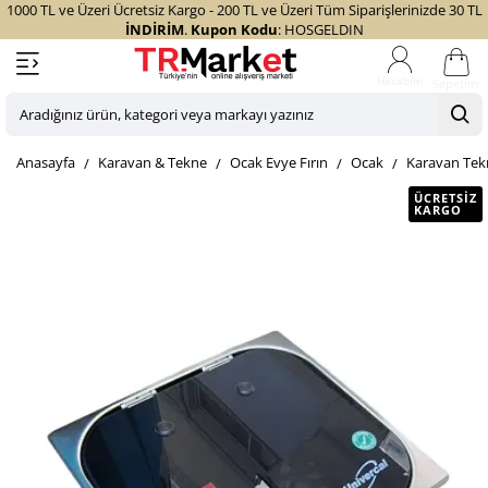
1000 TL ve Üzeri Ücretsiz Kargo - 200 TL ve Üzeri Tüm Siparişlerinizde 30 TL
İNDİRİM
.
Kupon Kodu
: HOSGELDIN
Sepetim
Aradığınız
ürün,
home
Karavan & Tekne
Ocak Evye Fırın
Ocak
Karavan Tekn
kategori
veya
ÜCRETSIZ
KARGO
markayı
yazınız