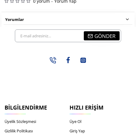
0 yorum
-
Yorum Yap
Yorumlar
E-
GÖNDER
mail
adresiniz...
BILGILENDIRME
HIZLI ERIŞIM
Üyelik Sözleşmesi
Üye Ol
Gizlilik Politikası
Giriş Yap