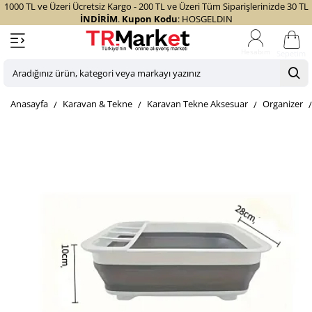
1000 TL ve Üzeri Ücretsiz Kargo - 200 TL ve Üzeri Tüm Siparişlerinizde 30 TL
İNDİRİM
.
Kupon Kodu
: HOSGELDIN
Sepetim
Aradığınız
ürün,
home
Karavan & Tekne
Karavan Tekne Aksesuar
Organizer
kategori
veya
markayı
yazınız