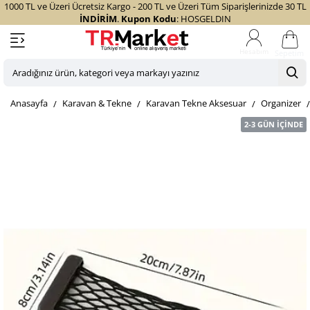
1000 TL ve Üzeri Ücretsiz Kargo - 200 TL ve Üzeri Tüm Siparişlerinizde 30 TL
İNDİRİM
.
Kupon Kodu
: HOSGELDIN
Sepetim
Aradığınız
ürün,
home
Karavan & Tekne
Karavan Tekne Aksesuar
Organizer
kategori
veya
2-3 GÜN İÇINDE
markayı
yazınız