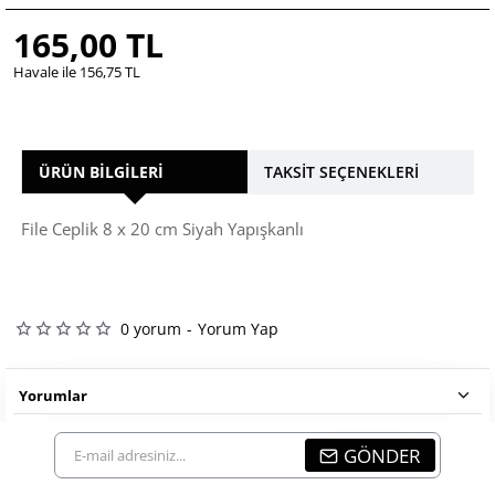
165,00 TL
Havale ile 156,75 TL
ÜRÜN BILGILERI
TAKSIT SEÇENEKLERI
File Ceplik 8 x 20 cm Siyah Yapışkanlı
0 yorum
-
Yorum Yap
Yorumlar
E-
GÖNDER
mail
adresiniz...