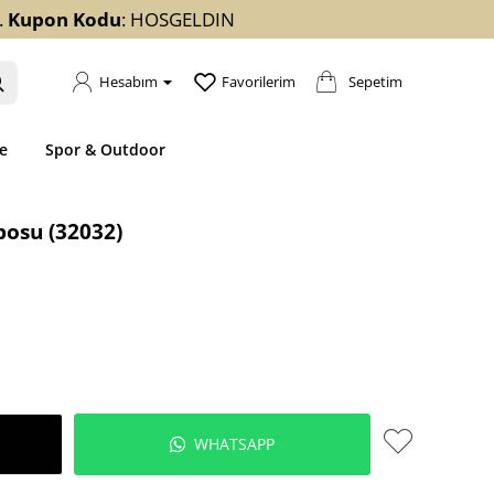
.
Kupon Kodu
: HOSGELDIN
Sepetim
Hesabım
Favorilerim
e
Spor & Outdoor
posu (32032)
WHATSAPP