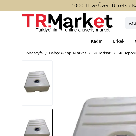
1000 TL ve Üzeri Ücretsiz K
Aradığ
ürün,
kateg
Kadın
Erkek
veya
marka
home
Bahçe & Yapı Market
Su Tesisatı
Su Depos
yazını