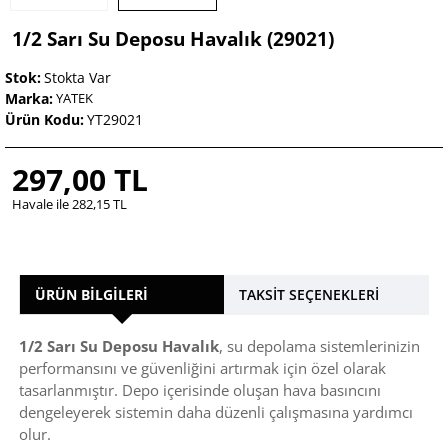
1/2 Sarı Su Deposu Havalık (29021)
Stok:
Stokta Var
Marka:
YATEK
Ürün Kodu:
YT29021
297,00 TL
Havale ile 282,15 TL
ÜRÜN BILGILERI
TAKSIT SEÇENEKLERI
1/2 Sarı Su Deposu Havalık
, su depolama sistemlerinizin
performansını ve güvenliğini artırmak için özel olarak
tasarlanmıştır. Depo içerisinde oluşan hava basıncını
dengeleyerek sistemin daha düzenli çalışmasına yardımcı
olur.