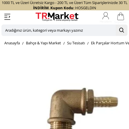
1000 TL ve Üzeri Ücretsiz Kargo - 200 TL ve Üzeri Tüm Siparişlerinizde 30 TL
İNDİRİM
.
Kupon Kodu
: HOSGELDIN
Sepetim
Aradığınız
ürün,
home
Bahçe & Yapı Market
Su Tesisatı
Ek Parçalar Hortum Ve
kategori
veya
markayı
yazınız