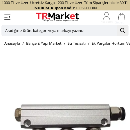
1000 TL ve Üzeri Ücretsiz Kargo - 200 TL ve Üzeri Tüm Siparişlerinizde 30 TL
İNDİRİM
.
Kupon Kodu
: HOSGELDIN
Sepetim
Aradığınız
ürün,
home
Bahçe & Yapı Market
Su Tesisatı
Ek Parçalar Hortum Ve
kategori
veya
markayı
yazınız