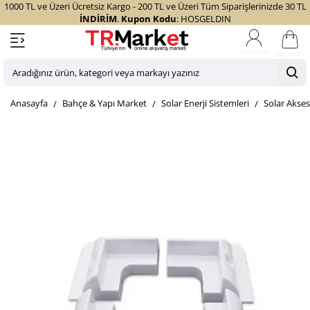
1000 TL ve Üzeri Ücretsiz Kargo - 200 TL ve Üzeri Tüm Siparişlerinizde 30 TL
İNDİRİM
.
Kupon Kodu
: HOSGELDIN
Sepetim
Aradığınız
ürün,
home
Bahçe & Yapı Market
Solar Enerji Sistemleri
Solar Akse
kategori
veya
markayı
yazınız