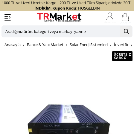
1000 TL ve Üzeri Ücretsiz Kargo - 200 TL ve Üzeri Tüm Siparişlerinizde 30 TL
İNDİRİM
.
Kupon Kodu
: HOSGELDIN
Sepetim
Aradığınız
ürün,
home
Bahçe & Yapı Market
Solar Enerji Sistemleri
İnvertör
kategori
veya
ÜCRETSIZ
KARGO
markayı
yazınız