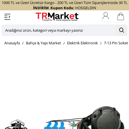
1000 TL ve Üzeri Ücretsiz Kargo - 200 TL ve Üzeri Tüm Siparişlerinizde 30 TL
İNDİRİM
.
Kupon Kodu
: HOSGELDIN
Sepetim
Aradığınız
ürün,
home
Bahçe & Yapı Market
Elektrik Elektronik
7-13 Pin Soket
kategori
veya
markayı
yazınız