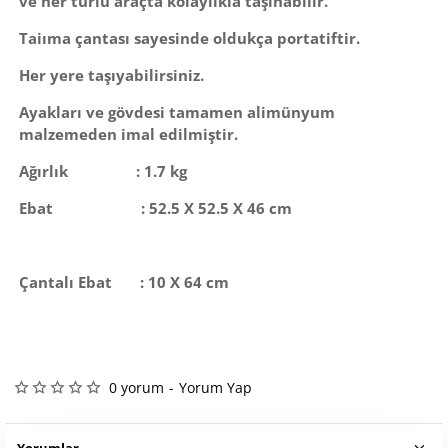
ve her türlü araçta kolaylıkla taşınabilir.
Taiıma çantası sayesinde oldukça portatiftir.
Her yere taşıyabilirsiniz.
Ayakları ve gövdesi tamamen alimünyum
malzemeden imal edilmiştir.
Ağırlık : 1.7 kg
Ebat : 52.5 X 52.5 X 46 cm
Çantalı Ebat : 10 X 64 cm
0 yorum
-
Yorum Yap
Yorumlar