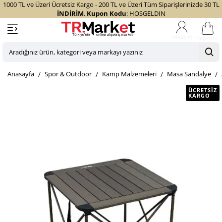
1000 TL ve Üzeri Ücretsiz Kargo - 200 TL ve Üzeri Tüm Siparişlerinizde 30 TL
İNDİRİM
.
Kupon Kodu
: HOSGELDIN
Sepetim
Aradığınız
ürün,
home
Spor & Outdoor
Kamp Malzemeleri
Masa Sandalye
kategori
veya
ÜCRETSIZ
KARGO
markayı
yazınız