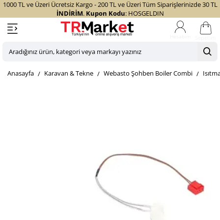
1000 TL ve Üzeri Ücretsiz Kargo - 200 TL ve Üzeri Tüm Siparişlerinizde 30 TL
İNDİRİM
.
Kupon Kodu
: HOSGELDIN
Sepetim
Aradığınız
ürün,
home
Karavan & Tekne
Webasto Şohben Boiler Combi
Isıtm
kategori
veya
markayı
yazınız