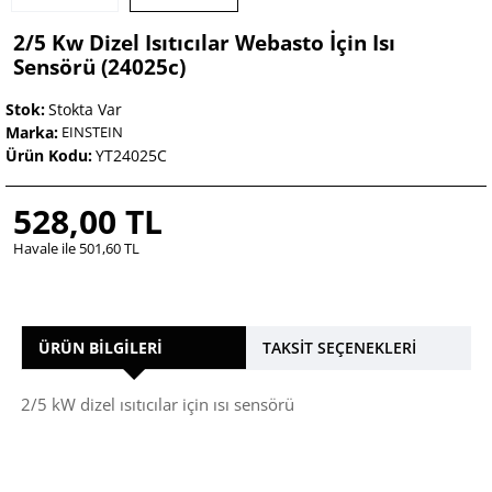
2/5 Kw Dizel Isıtıcılar Webasto İçin Isı
Sensörü (24025c)
Stok:
Stokta Var
Marka:
EINSTEIN
Ürün Kodu:
YT24025C
528,00 TL
Havale ile 501,60 TL
ÜRÜN BILGILERI
TAKSIT SEÇENEKLERI
2/5 kW dizel ısıtıcılar için ısı sensörü