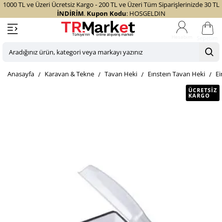
1000 TL ve Üzeri Ücretsiz Kargo - 200 TL ve Üzeri Tüm Siparişlerinizde 30 TL
İNDİRİM
.
Kupon Kodu
: HOSGELDIN
Sepetim
Aradığınız
ürün,
home
Karavan & Tekne
Tavan Heki
Eınsteın Tavan Heki
Ei
kategori
veya
ÜCRETSIZ
KARGO
markayı
yazınız