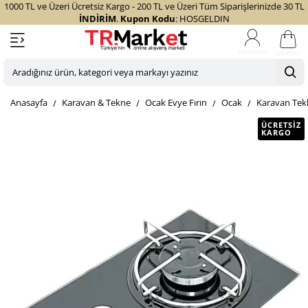
1000 TL ve Üzeri Ücretsiz Kargo - 200 TL ve Üzeri Tüm Siparişlerinizde 30 TL
İNDİRİM
.
Kupon Kodu
: HOSGELDIN
Sepetim
Aradığınız
ürün,
home
Karavan & Tekne
Ocak Evye Fırın
Ocak
Karavan Tekl
kategori
veya
ÜCRETSIZ
KARGO
markayı
yazınız