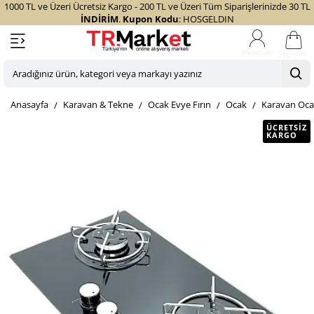
1000 TL ve Üzeri Ücretsiz Kargo - 200 TL ve Üzeri Tüm Siparişlerinizde 30 TL
İNDİRİM
.
Kupon Kodu
: HOSGELDIN
Sepetim
Aradığınız
ürün,
home
Karavan & Tekne
Ocak Evye Fırın
Ocak
Karavan Ocağ
kategori
veya
ÜCRETSIZ
KARGO
markayı
yazınız