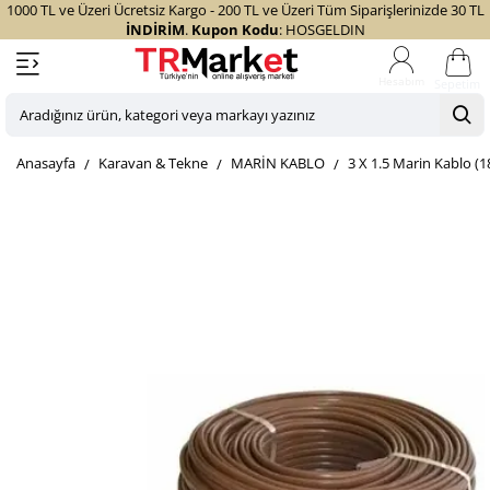
1000 TL ve Üzeri Ücretsiz Kargo - 200 TL ve Üzeri Tüm Siparişlerinizde 30 TL
İNDİRİM
.
Kupon Kodu
: HOSGELDIN
Sepetim
Aradığınız
ürün,
home
Karavan & Tekne
MARİN KABLO
3 X 1.5 Marin Kablo (
kategori
veya
markayı
yazınız