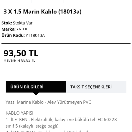
3 X 1.5 Marin Kablo (18013a)
Stok:
Stokta Var
Marka:
YATEK
Ürün Kodu:
YT18013A
93,50 TL
Havale ile 88,83 TL
ÜRÜN BILGILERI
TAKSIT SEÇENEKLERI
Yassı Marine Kablo - Alev Yürütmeyen PVC
KABLO YAPISI :
1- İLETKEN : Elektrolitik, kalaylı ve bükülü tel IEC 60228
sınıf 5 (kalaylı isteğe bağlı)