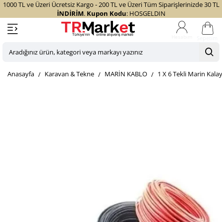
1000 TL ve Üzeri Ücretsiz Kargo - 200 TL ve Üzeri Tüm Siparişlerinizde 30 TL
İNDİRİM
.
Kupon Kodu
: HOSGELDIN
Sepetim
Aradığınız
ürün,
home
Karavan & Tekne
MARİN KABLO
1 X 6 Tekli Marin Kala
kategori
veya
markayı
yazınız