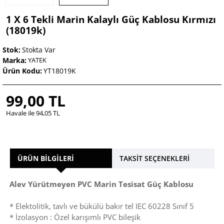
1 X 6 Tekli Marin Kalaylı Güç Kablosu Kırmızı
(18019k)
Stok:
Stokta Var
Marka:
YATEK
Ürün Kodu:
YT18019K
99,00 TL
Havale ile 94,05 TL
ÜRÜN BILGILERI
TAKSIT SEÇENEKLERI
Alev Yürütmeyen PVC Marin Tesisat Güç Kablosu
* Elektolitik, tavlı ve bükülü bakır tel IEC 60228 Sınıf 5
* İzolasyon : Özel karışımlı PVC bileşik