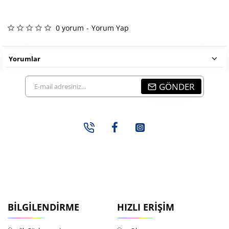
0 yorum
-
Yorum Yap
Yorumlar
E-
GÖNDER
mail
adresiniz...
BILGILENDIRME
HIZLI ERIŞIM