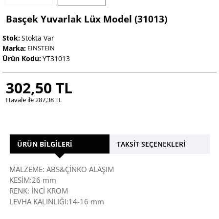
Basçek Yuvarlak Lüx Model (31013)
Stok:
Stokta Var
Marka:
EINSTEIN
Ürün Kodu:
YT31013
302,50 TL
Havale ile 287,38 TL
ÜRÜN BILGILERI
TAKSIT SEÇENEKLERI
MALZEME: ABS&ÇİNKO ALAŞIM
KESİM:26 mm
RENK: İNCİ KROM
LEVHA KALINLIĞI:14-16 mm