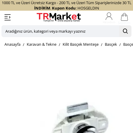
1000 TL ve Üzeri Ücretsiz Kargo - 200 TL ve Üzeri Tüm Siparişlerinizde 30 TL
İNDİRİM
.
Kupon Kodu
: HOSGELDIN
Sepetim
Aradığınız
ürün,
home
Karavan & Tekne
Kilit Basçek Menteşe
Basçek
Basçe
kategori
veya
markayı
yazınız