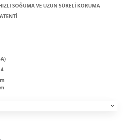
E HIZLI SOĞUMA VE UZUN SÜRELİ KORUMA
PATENTİ
5A)
14
mm
mm