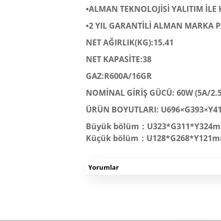
•ALMAN TEKNOLOJİSİ YALITIM İL
•2 YIL GARANTİLİ ALMAN MARKA 
NET AĞIRLIK(KG):15.41
NET KAPASİTE:38
GAZ:R600A/16GR
NOMİNAL GİRİŞ GÜCÜ: 60W (5A/2.
ÜRÜN BOYUTLARI: U696×G393×Y4
Büyük bölüm：U323*G311*Y324
Küçük bölüm：U128*G268*Y121
Yorumlar