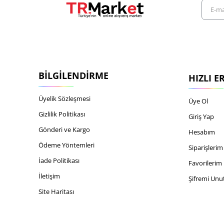
E-
mail
adresiniz
BILGILENDIRME
HIZLI E
Üyelik Sözleşmesi
Üye Ol
Gizlilik Politikası
Giriş Yap
Gönderi ve Kargo
Hesabım
Ödeme Yöntemleri
Siparişlerim
İade Politikası
Favorilerim
İletişim
Şifremi Un
Site Haritası