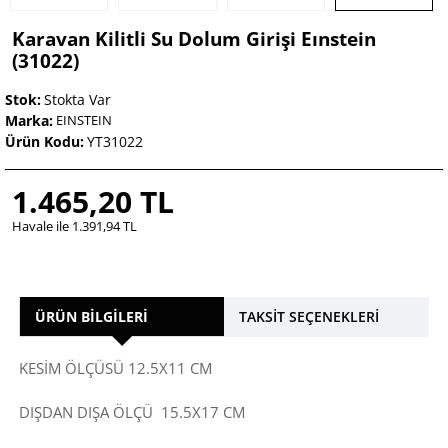
Karavan Kilitli Su Dolum Girişi Eınstein
(31022)
Stok:
Stokta Var
Marka:
EINSTEIN
Ürün Kodu:
YT31022
1.465,20 TL
Havale ile 1.391,94 TL
ÜRÜN BILGILERI
TAKSIT SEÇENEKLERI
KESİM ÖLÇÜSÜ 12.5X11 CM
DIŞDAN DIŞA ÖLÇÜ 15.5X17 CM