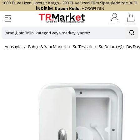
1000 TL ve Üzeri Ücretsiz Kargo - 200 TL ve Üzeri Tüm Siparişlerinizde 30 TL
İNDİRİM
.
Kupon Kodu
: HOSGELDIN
Sepetim
Aradığınız
ürün,
home
Bahçe & Yapı Market
Su Tesisatı
Su Dolum Ağzı Dış Duş
kategori
veya
markayı
yazınız