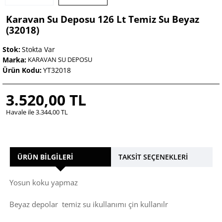
Karavan Su Deposu 126 Lt Temiz Su Beyaz
(32018)
Stok:
Stokta Var
Marka:
KARAVAN SU DEPOSU
Ürün Kodu:
YT32018
3.520,00 TL
Havale ile 3.344,00 TL
ÜRÜN BILGILERI
TAKSIT SEÇENEKLERI
Yosun koku yapmaz
Beyaz depolar temiz su ikullanımı çin kullanılr