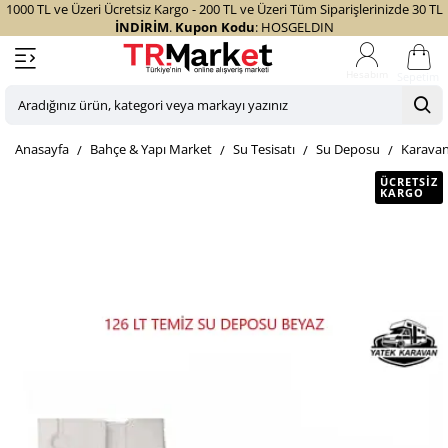
1000 TL ve Üzeri Ücretsiz Kargo - 200 TL ve Üzeri Tüm Siparişlerinizde 30 TL
İNDİRİM
.
Kupon Kodu
: HOSGELDIN
Sepetim
Aradığınız
ürün,
home
Bahçe & Yapı Market
Su Tesisatı
Su Deposu
Karavan
kategori
veya
ÜCRETSIZ
KARGO
markayı
yazınız