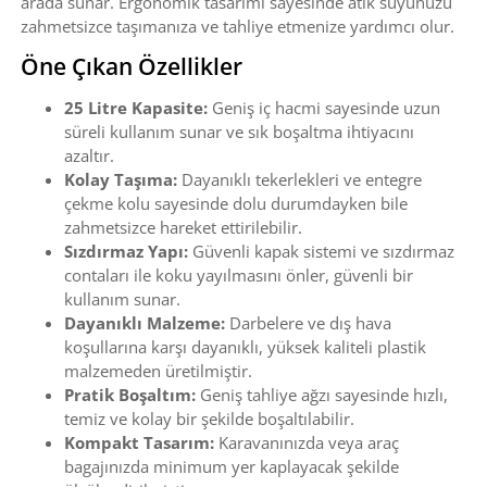
arada sunar. Ergonomik tasarımı sayesinde atık suyunuzu
zahmetsizce taşımanıza ve tahliye etmenize yardımcı olur.
Öne Çıkan Özellikler
25 Litre Kapasite:
Geniş iç hacmi sayesinde uzun
süreli kullanım sunar ve sık boşaltma ihtiyacını
azaltır.
Kolay Taşıma:
Dayanıklı tekerlekleri ve entegre
çekme kolu sayesinde dolu durumdayken bile
zahmetsizce hareket ettirilebilir.
Sızdırmaz Yapı:
Güvenli kapak sistemi ve sızdırmaz
contaları ile koku yayılmasını önler, güvenli bir
kullanım sunar.
Dayanıklı Malzeme:
Darbelere ve dış hava
koşullarına karşı dayanıklı, yüksek kaliteli plastik
malzemeden üretilmiştir.
Pratik Boşaltım:
Geniş tahliye ağzı sayesinde hızlı,
temiz ve kolay bir şekilde boşaltılabilir.
Kompakt Tasarım:
Karavanınızda veya araç
bagajınızda minimum yer kaplayacak şekilde