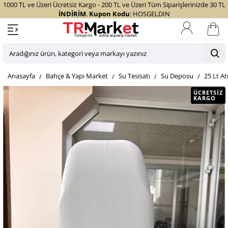
1000 TL ve Üzeri Ücretsiz Kargo - 200 TL ve Üzeri Tüm Siparişlerinizde 30 TL
İNDİRİM
.
Kupon Kodu
: HOSGELDIN
Sepetim
Aradığınız
ürün,
home
Bahçe & Yapı Market
Su Tesisatı
Su Deposu
25 Lt At
kategori
veya
ÜCRETSIZ
KARGO
markayı
yazınız