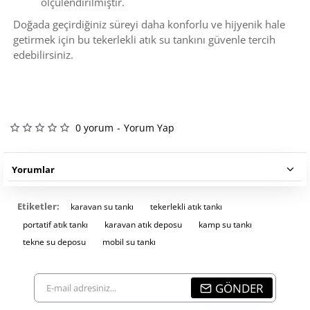
ölçülendirilmiştir.
Doğada geçirdiğiniz süreyi daha konforlu ve hijyenik hale
getirmek için bu tekerlekli atık su tankını güvenle tercih
edebilirsiniz.
0 yorum
-
Yorum Yap
Yorumlar
Etiketler:
karavan su tankı
tekerlekli atık tankı
portatif atık tankı
karavan atık deposu
kamp su tankı
tekne su deposu
mobil su tankı
E-
GÖNDER
mail