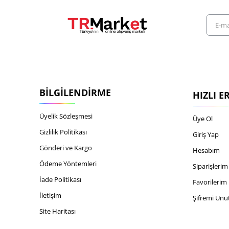
E-
mail
adresiniz
BILGILENDIRME
HIZLI E
Üyelik Sözleşmesi
Üye Ol
Gizlilik Politikası
Giriş Yap
Gönderi ve Kargo
Hesabım
Ödeme Yöntemleri
Siparişlerim
İade Politikası
Favorilerim
İletişim
Şifremi Un
Site Haritası