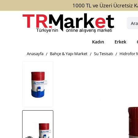
1000 TL ve Üzeri Ücretsiz K
Aradığ
ürün,
kateg
Kadın
Erkek
veya
marka
home
Bahçe & Yapı Market
Su Tesisatı
Hidrofor 
yazını