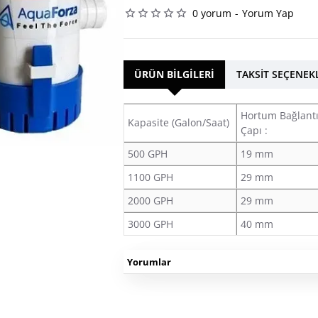
0 yorum
-
Yorum Yap
ÜRÜN BILGILERI
TAKSIT SEÇENEK
Hortum Bağlant
Kapasite (Galon/Saat)
Çapı :
500 GPH
19 mm
1100 GPH
29 mm
2000 GPH
29 mm
3000 GPH
40 mm
Yorumlar