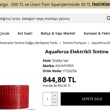
argo - 200 TL ve Üzeri Tüm Siparişlerinizde 30 TL
İNDİRİM
ınız
ori
Çocuk
Kol Saati
Bahçe & Yapı Market
Karavan & Tekn
yı
Maceratör Sintine Dalğıç Genleşme Tankı
Sintine Pompası
Aquaforza El
z
Aquaforza Elektrikli Sintin
Stok:
Stokta Var
Marka:
AQUAFORZA
Ürün Kodu:
YT2025A
844,80 TL
Havale ile 802,56 TL
SEPETE EKLE