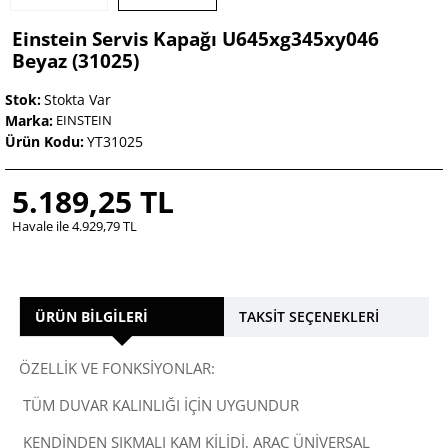
Einstein Servis Kapağı U645xg345xy046
Beyaz (31025)
Stok:
Stokta Var
Marka:
EINSTEIN
Ürün Kodu:
YT31025
5.189,25 TL
Havale ile 4.929,79 TL
ÜRÜN BILGILERI
TAKSIT SEÇENEKLERI
ÖZELLİK VE FONKSİYONLAR:
TÜM DUVAR KALINLIĞI İÇİN UYGUNDUR
KENDİNDEN SIKMALI KAM KİLİDİ, ARAÇ ÜNİVERSAL