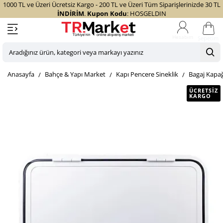
1000 TL ve Üzeri Ücretsiz Kargo - 200 TL ve Üzeri Tüm Siparişlerinizde 30 TL
İNDİRİM
.
Kupon Kodu
: HOSGELDIN
Sepetim
Aradığınız
ürün,
home
Bahçe & Yapı Market
Kapı Pencere Sineklik
Bagaj Kapağ
kategori
veya
ÜCRETSIZ
KARGO
markayı
yazınız