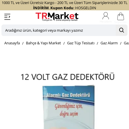
1000 TL ve Üzeri Ücretsiz Kargo - 200 TL ve Üzeri Tüm Siparişlerinizde 30 TL
İNDİRİM
.
Kupon Kodu
: HOSGELDIN
Sepetim
Aradığınız
ürün,
home
Bahçe & Yapı Market
Gaz Tüp Tesisatı
Gaz Alarm
Gaz
kategori
veya
markayı
yazınız