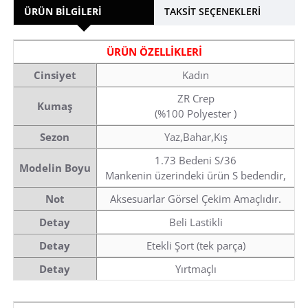
ÜRÜN BILGILERI
TAKSIT SEÇENEKLERI
ÜRÜN ÖZELLİKLERİ
Cinsiyet
Kadın
ZR Crep
Kumaş
(%100 Polyester )
Sezon
Yaz,Bahar,Kış
1.73 Bedeni S/36
Modelin Boyu
Mankenin üzerindeki ürün S bedendir,
Not
Aksesuarlar Görsel Çekim Amaçlıdır.
Detay
Beli Lastikli
Detay
Etekli Şort (tek parça)
Detay
Yırtmaçlı