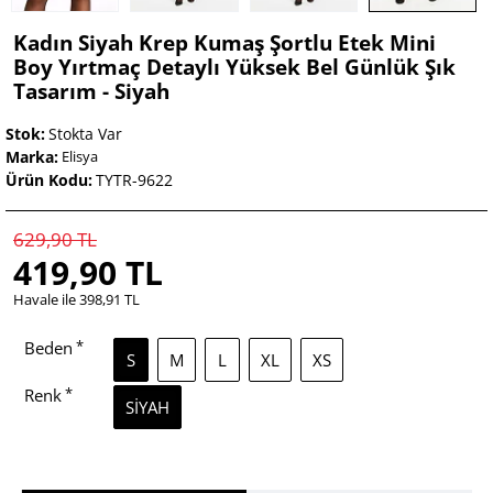
Kadın Siyah Krep Kumaş Şortlu Etek Mini
Boy Yırtmaç Detaylı Yüksek Bel Günlük Şık
Tasarım - Siyah
Stok:
Stokta Var
Marka:
Elisya
Ürün Kodu:
TYTR-9622
629,90 TL
419,90 TL
Havale ile 398,91 TL
Beden
S
M
L
XL
XS
Renk
SIYAH