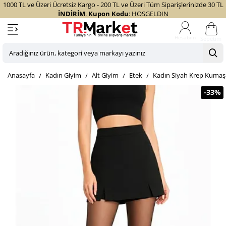
1000 TL ve Üzeri Ücretsiz Kargo - 200 TL ve Üzeri Tüm Siparişlerinizde 30 TL
İNDİRİM
.
Kupon Kodu
: HOSGELDIN
Sepetim
Aradığınız
ürün,
home
Kadın Giyim
Alt Giyim
Etek
Kadın Siyah Krep Kumaş Ş
kategori
veya
-33%
markayı
yazınız