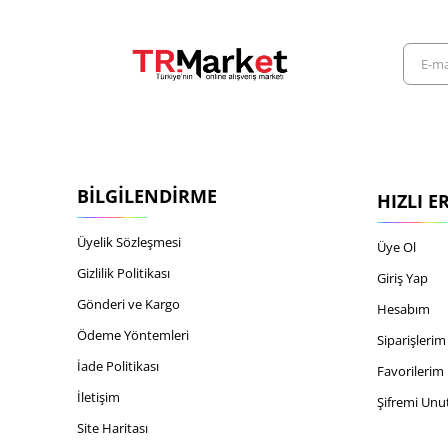
E-
mail
adresiniz
BILGILENDIRME
HIZLI E
Üyelik Sözleşmesi
Üye Ol
Gizlilik Politikası
Giriş Yap
Gönderi ve Kargo
Hesabım
Ödeme Yöntemleri
Siparişlerim
İade Politikası
Favorilerim
İletişim
Şifremi Un
Site Haritası