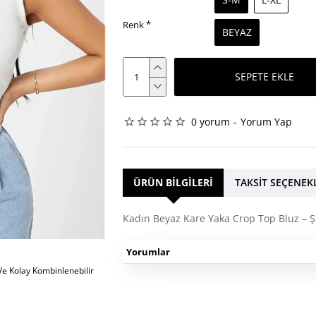
Renk
BEYAZ
SEPETE EKLE
0 yorum
-
Yorum Yap
ÜRÜN BILGILERI
TAKSIT SEÇENEK
Kadın Beyaz Kare Yaka Crop Top Bluz – Ş
Yorumlar
Ve Kolay Kombinlenebilir