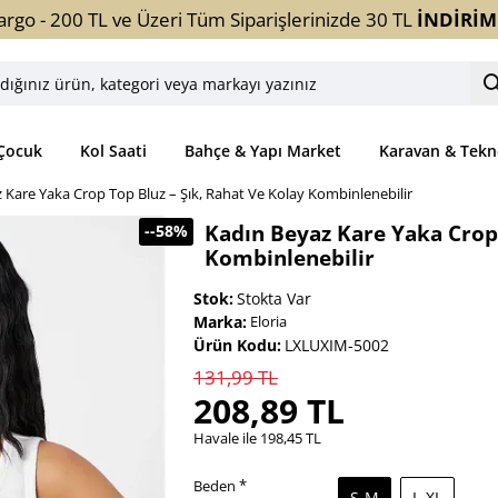
argo - 200 TL ve Üzeri Tüm Siparişlerinizde 30 TL
İNDİRİM
ınız
ori
Çocuk
Kol Saati
Bahçe & Yapı Market
Karavan & Tekn
yı
 Kare Yaka Crop Top Bluz – Şık, Rahat Ve Kolay Kombinlenebilir
z
Kadın Beyaz Kare Yaka Crop 
--58%
Kombinlenebilir
Stok:
Stokta Var
Marka:
Eloria
Ürün Kodu:
LXLUXIM-5002
131,99 TL
208,89 TL
Havale ile 198,45 TL
Beden
S-M
L-XL