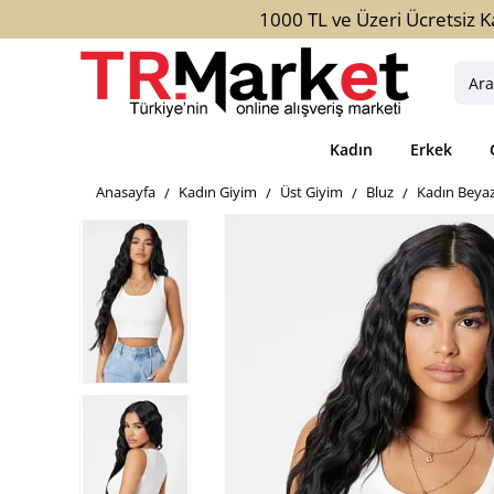
1000 TL ve Üzeri Ücretsiz K
Aradığ
ürün,
kateg
Kadın
Erkek
veya
marka
home
Kadın Giyim
Üst Giyim
Bluz
Kadın Beyaz
yazını