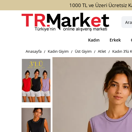
1000 TL ve Üzeri Ücretsiz K
Aradığ
ürün,
kateg
Kadın
Erkek
veya
marka
home
Kadın Giyim
Üst Giyim
Atlet
Kadın 3’lü K
yazını