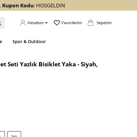
.
Kupon Kodu
: HOSGELDIN
Sepetim
Hesabım
Favorilerim
e
Spor & Outdoor
t Seti Yazlık Bisiklet Yaka - Siyah,
L
2XL