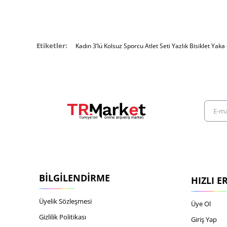
Etiketler:
Kadın 3’lü Kolsuz Sporcu Atlet Seti Yazlık Bisiklet Yaka 
E-
mail
adresiniz
BILGILENDIRME
HIZLI E
Üyelik Sözleşmesi
Üye Ol
Gizlilik Politikası
Giriş Yap