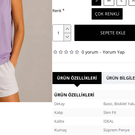
Renk
ÇOK RENKLI
SEPETE EKLE
0 yorum
-
Yorum Yap
ÜRÜN ÖZELLIKLERI
ÜRÜN BILGILE
ÜRÜN ÖZELLIKLERI
Detay
Basic, Bisiklet Yak
Kalıp
Slım Fit
Kalite
İDEAL
Kumaş
Süprem Penye