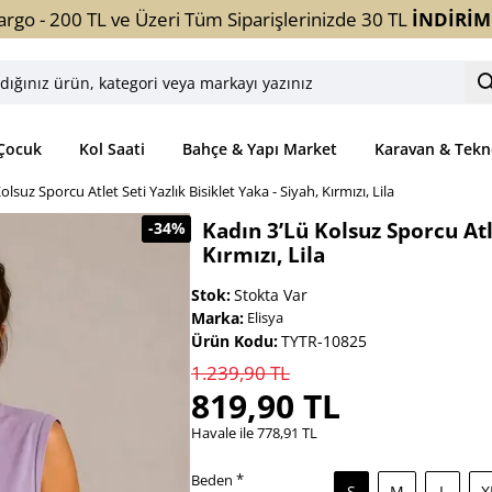
argo - 200 TL ve Üzeri Tüm Siparişlerinizde 30 TL
İNDİRİM
ınız
ori
Çocuk
Kol Saati
Bahçe & Yapı Market
Karavan & Tekn
yı
olsuz Sporcu Atlet Seti Yazlık Bisiklet Yaka - Siyah, Kırmızı, Lila
z
Kadın 3’lü Kolsuz Sporcu Atle
-34%
Kırmızı, Lila
Stok:
Stokta Var
Marka:
Elisya
Ürün Kodu:
TYTR-10825
1.239,90 TL
819,90 TL
Havale ile 778,91 TL
Beden
S
M
L
X