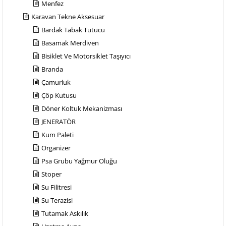
Menfez
Karavan Tekne Aksesuar
Bardak Tabak Tutucu
Basamak Merdiven
Bisiklet Ve Motorsiklet Taşıyıcı
Branda
Çamurluk
Çöp Kutusu
Döner Koltuk Mekanizması
JENERATÖR
Kum Paleti
Organizer
Psa Grubu Yağmur Oluğu
Stoper
Su Filitresi
Su Terazisi
Tutamak Askılık