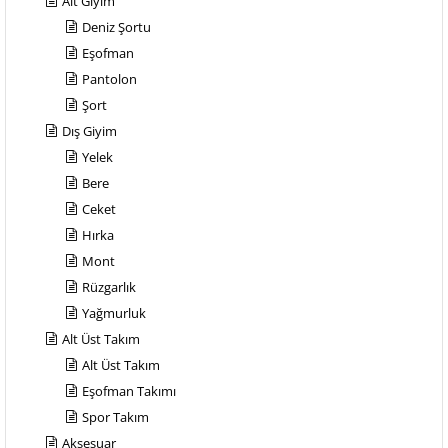
Alt Giyim
Deniz Şortu
Eşofman
Pantolon
Şort
Dış Giyim
Yelek
Bere
Ceket
Hırka
Mont
Rüzgarlık
Yağmurluk
Alt Üst Takım
Alt Üst Takım
Eşofman Takımı
Spor Takım
Aksesuar