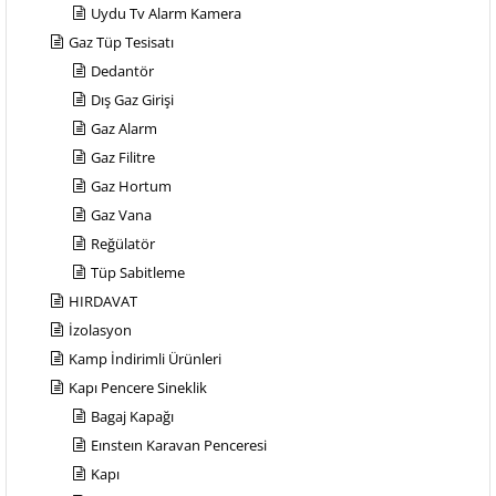
Uydu Tv Alarm Kamera
Gaz Tüp Tesisatı
Dedantör
Dış Gaz Girişi
Gaz Alarm
Gaz Filitre
Gaz Hortum
Gaz Vana
Reğülatör
Tüp Sabitleme
HIRDAVAT
İzolasyon
Kamp İndirimli Ürünleri
Kapı Pencere Sineklik
Bagaj Kapağı
Eınsteın Karavan Penceresi
Kapı