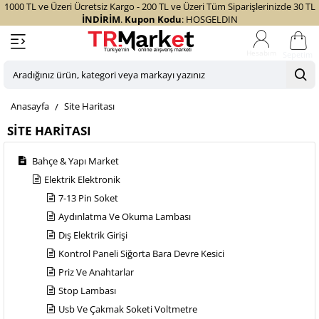
1000 TL ve Üzeri Ücretsiz Kargo - 200 TL ve Üzeri Tüm Siparişlerinizde 30 TL
İNDİRİM
.
Kupon Kodu
: HOSGELDIN
Sepetim
Aradığınız
ürün,
home
Site Haritası
kategori
veya
SITE HARITASI
markayı
yazınız
Bahçe & Yapı Market
Elektrik Elektronik
7-13 Pin Soket
Aydınlatma Ve Okuma Lambası
Dış Elektrik Girişi
Kontrol Paneli Siğorta Bara Devre Kesici
Priz Ve Anahtarlar
Stop Lambası
Usb Ve Çakmak Soketi Voltmetre