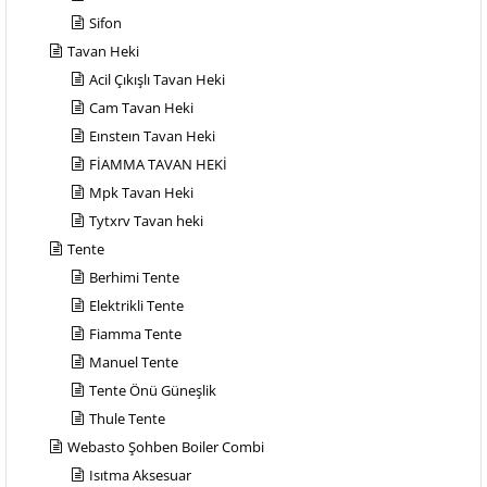
Sifon
Tavan Heki
Acil Çıkışlı Tavan Heki
Cam Tavan Heki
Eınsteın Tavan Heki
FİAMMA TAVAN HEKİ
Mpk Tavan Heki
Tytxrv Tavan heki
Tente
Berhimi Tente
Elektrikli Tente
Fiamma Tente
Manuel Tente
Tente Önü Güneşlik
Thule Tente
Webasto Şohben Boiler Combi
Isıtma Aksesuar