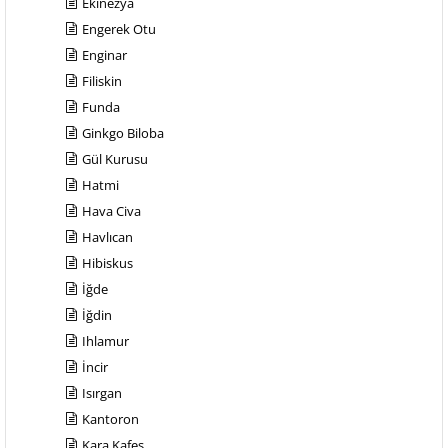
Ekinezya
Engerek Otu
Enginar
Filiskin
Funda
Ginkgo Biloba
Gül Kurusu
Hatmi
Hava Civa
Havlıcan
Hibiskus
İğde
İğdin
Ihlamur
İncir
Isırgan
Kantoron
Kara Kafes