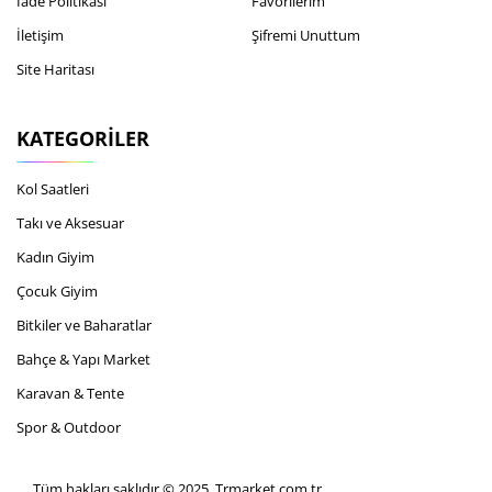
İade Politikası
Favorilerim
İletişim
Şifremi Unuttum
Site Haritası
KATEGORILER
Kol Saatleri
Takı ve Aksesuar
Kadın Giyim
Çocuk Giyim
Bitkiler ve Baharatlar
Bahçe & Yapı Market
Karavan & Tente
Spor & Outdoor
Tüm hakları saklıdır © 2025, Trmarket.com.tr