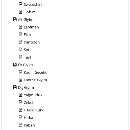
Sweatshirt
T-Shirt
Alt Giyim
Eşofman
Etek
Pantolon
Şort
Tayt
Ev Giyim
Kadın Gecelik
Fantezi Giyim
Dış Giyim
Yağmurluk
Ceket
Hakiki Kürk
Hırka
Kaban