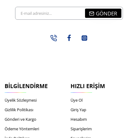
E-
GÖNDER
mail
adresiniz...
BILGILENDIRME
HIZLI ERIŞIM
Üyelik Sözleşmesi
Üye Ol
Gizlilik Politikası
Giriş Yap
Gönderi ve Kargo
Hesabım
Ödeme Yöntemleri
Siparişlerim