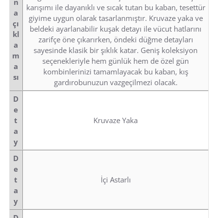
n
karışımı ile dayanıklı ve sıcak tutan bu kaban, tesettür
a
giyime uygun olarak tasarlanmıştır. Kruvaze yaka ve
çı
beldeki ayarlanabilir kuşak detayı ile vücut hatlarını
kl
zarifçe öne çıkarırken, öndeki düğme detayları
a
sayesinde klasik bir şıklık katar. Geniş koleksiyon
m
seçenekleriyle hem günlük hem de özel gün
a
kombinlerinizi tamamlayacak bu kaban, kış
sı
gardırobunuzun vazgeçilmezi olacak.
D
e
t
Kruvaze Yaka
a
y
D
e
t
İçi Astarlı
a
y
D