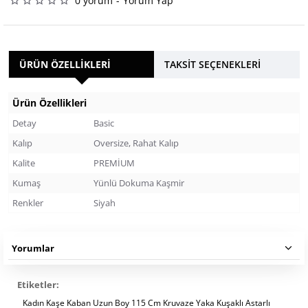
0 yorum
-
Yorum Yap
ÜRÜN ÖZELLIKLERI
TAKSIT SEÇENEKLERI
Ürün Özellikleri
Detay
Basic
Kalıp
Oversize, Rahat Kalıp
Kalite
PREMİUM
Kumaş
Yünlü Dokuma Kaşmir
Renkler
Siyah
Yorumlar
Etiketler:
Kadın Kaşe Kaban Uzun Boy 115 Cm Kruvaze Yaka Kuşaklı Astarlı