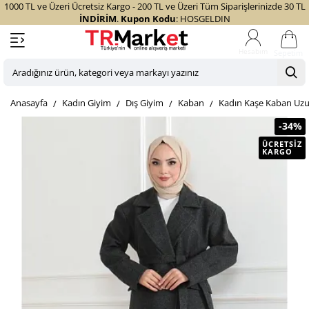
1000 TL ve Üzeri Ücretsiz Kargo - 200 TL ve Üzeri Tüm Siparişlerinizde 30 TL
İNDİRİM
.
Kupon Kodu
: HOSGELDIN
Sepetim
Aradığınız
ürün,
home
Kadın Giyim
Dış Giyim
Kaban
Kadın Kaşe Kaban Uzun
kategori
veya
-34%
markayı
ÜCRETSIZ
KARGO
yazınız