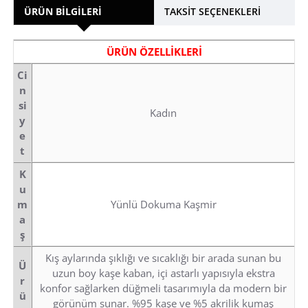
ÜRÜN BILGILERI
TAKSIT SEÇENEKLERI
ÜRÜN ÖZELLİKLERİ
Ci
n
si
Kadın
y
e
t
K
u
m
Yünlü Dokuma Kaşmir
a
ş
Kış aylarında şıklığı ve sıcaklığı bir arada sunan bu
Ü
uzun boy kaşe kaban, içi astarlı yapısıyla ekstra
r
konfor sağlarken düğmeli tasarımıyla da modern bir
ü
görünüm sunar. %95 kaşe ve %5 akrilik kumaş